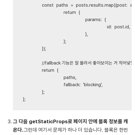
const
paths
=
posts
.
results
.
map
(
(
post
:
an
return
{
params
:
{
id
:
post
.
id
,
},
};
});
//fallback 기능은 잘 몰라서 좋아보이는 거 적어넣었
return
{
paths
,
fallback
:
'
blocking
'
,
};
};
그 다음 getStaticProps로 페이지 안에 블록 정보를 캐
온다.
그런데 여기서 문제가 하나 더 있습니다. 블록은 한번