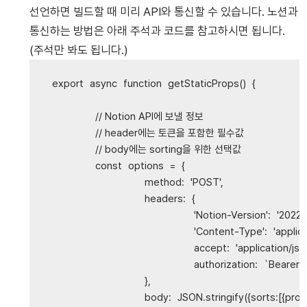
선언하면 빌드할 때 미리 API와 통신할 수 있습니다. 노션과
통신하는 방법은 아래 주석과 코드를 참고하시면 됩니다.
(주석만 봐도 됩니다.)
export
async
function
getStaticProps
()
{
// Notion API에 보낼 정보
// header에는 토큰을 포함한 필수값
// body에는 sorting을 위한 선택값
const
options
=
{
method
:
'
POST
'
,
headers
:
{
'
Notion-Version
'
:
'
2022-
'
Content-Type
'
:
'
applic
accept
:
'
application/jso
authorization
:
`Bearer 
$
},
body
:
JSON
.
stringify
({
sorts
:[{
prop