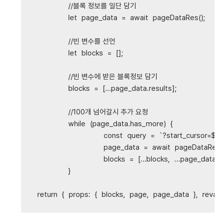
//블록 정보를 일단 담기
let
page_data
=
await
pageDataRes
();
//빈 변수를 선언
let
blocks
=
[];
//빈 변수에 받은 블록정보 담기	
blocks
=
[...
page_data
.
results
];
//100개 넘어갈시 추가 요청
while
(
page_data
.
has_more
)
{
const
query
=
`?start_cursor=
${
page_data
=
await
pageDataRe
blocks
=
[...
blocks
,
...
page_data
.
}
return
{
props
:
{
blocks
,
page
,
page_data
},
reval