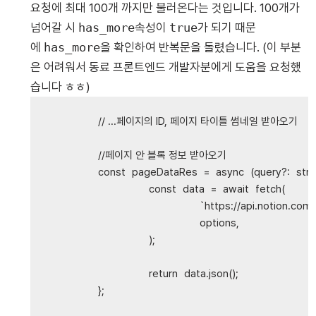
요청에 최대 100개 까지만 불러온다는 것입니다. 100개가
넘어갈 시
has_more
속성이
true
가 되기 때문
에
has_more
을 확인하여 반복문을 돌렸습니다. (이 부분
은 어려워서 동료 프론트엔드 개발자분에게 도움을 요청했
습니다 ㅎㅎ)
// ...페이지의 ID, 페이지 타이틀 썸네일 받아오기
//페이지 안 블록 정보 받아오기
const
pageDataRes
=
async
(
query
?:
stri
const
data
=
await
fetch
(
`https://api.notion.com/
options
,
);
return
data
.
json
();
};