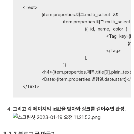
<
Text
>
{
item
.
properties
.
태그
.
multi_select
&&
item
.
properties
.
태그
.
multi_select
.
(
{
id
,
name
,
color
}:
R
<
Tag
key
=
{
id
{
n
</
Tag
>
),
)
}
<
h4
>
{
item
.
properties
.
제목
.
title
[
0
].
plain_text
}
<
Date
>
{
item
.
properties
.
발행일
.
date
.
start
}
</
D
</
Text
>
그리고 각 페이지의 id값을 받아와 링크를 걸어주면 완성.
3.2.2 블로그 글 만들기