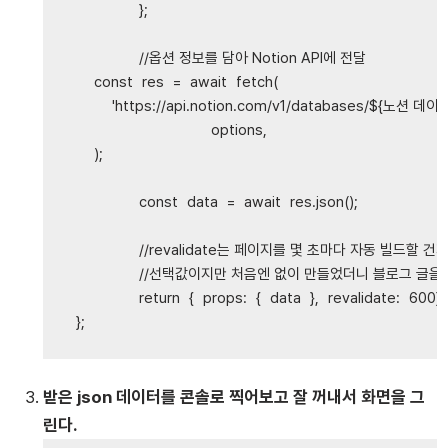
};
//옵션 정보를 담아 Notion API에 전달
const
res
=
await
fetch
(
'
https://api.notion.com/v1/databases/${노션 데
options
,
);
const
data
=
await
res
.
json
();
//revalidate는 페이지를 몇 초마다 자동 빌드할 건
//선택값이지만 처음엔 없이 만들었더니 블로그 글을
return
{
props
:
{
data
},
revalidate
:
600
};
};
받은 json 데이터를 콘솔로 찍어보고 잘 꺼내서 화면을 그
린다.